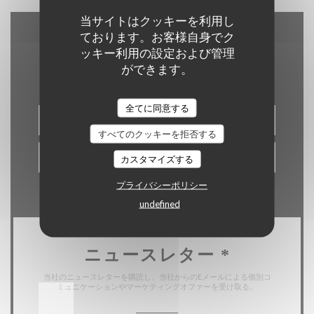
当サイトはクッキーを利用し
ております。お客様自身でク
お問い合わせ
ッキー利用の設定および管理
ができます。
全てに同意する
予約
すべてのクッキーを拒否する
バウチャー
カスタマイズする
プライバシーポリシー
undefined
ニュースレター
*
当社のニュースレターを購読し、当社からのEメールによる個別コ
ミュニケーションやマーケティングオファーを受け取る。