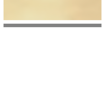
Restaurant Chez Félix
偉大なシェフ、マルク・ヴェイラのキッチンで
働いてきた VFF は、何よりも強い意志を持っ
た独立したシェフであり続けています。この自
然愛好家は、どこに行きたいかを正確に知って
います。
独学の木こりレストラン経営者の息子であるヴ
ァンサン ファーブル フェリックスは、弱冠 23
歳でフォルクラ峠にあるファミリー レストラ