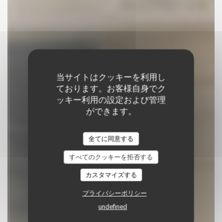
当サイトはクッキーを利用し
ております。お客様自身でク
ッキー利用の設定および管理
ができます。
Restaurant Chez Félix
全てに同意する
ブラッセリー
|
TROYES
すべてのクッキーを拒否する
予約
カスタマイズする
プライバシーポリシー
undefined