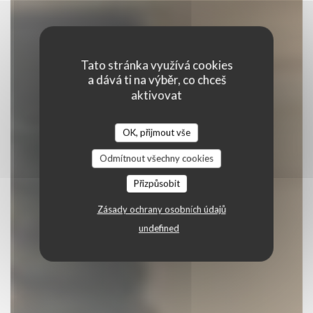
Tato stránka využívá cookies
a dává ti na výběr, co chceš
aktivovat
Restaurant Chez Félix
OK, přijmout vše
|
TROYES
Odmítnout všechny cookies
Přizpůsobit
REZERVOVAT STŮL
Zásady ochrany osobních údajů
undefined