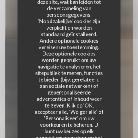
deze site, wat kan leiden tot
de verzameling van
persoonsgegevens.
'Noodzakelijke' cookies zijn
verplicht en worden
standaard geïnstalleerd.
Andere optionele cookies
vereisen uw toestemming.
Deze optionele cookies
worden gebruikt om uw
navigatie te analyseren, het
sitepubliek te meten, functies
te bieden (bijv. gerelateerd
Restaurant Chez Félix
aan sociale netwerken) of
gepersonaliseerde
advertenties of inhoud weer
BRASSERIE
|
TROYES
te geven. Klik op 'OK,
accepteer alle', 'Weiger alle' of
'Personaliseer' om uw
RESERVEER EEN TAFEL
voorkeuren te beheren. U
kunt uw keuzes op elk
moment wijzigen door op het