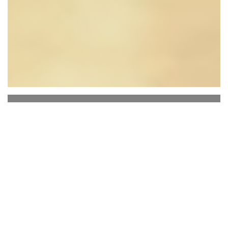
Restaurant Chez Félix
Na in de keukens van de grote chef-kok Marc
Veyrat te hebben gewerkt, blijft VFF vooral een
onafhankelijke chef-kok met een sterke wil! Deze
natuurliefhebber weet precies waar hij heen wil.
Vincent Favre-Félix, zoon van een