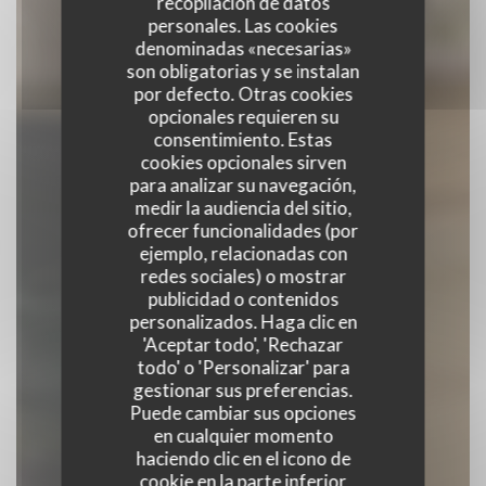
recopilación de datos
personales. Las cookies
denominadas «necesarias»
son obligatorias y se instalan
por defecto. Otras cookies
opcionales requieren su
consentimiento. Estas
cookies opcionales sirven
para analizar su navegación,
medir la audiencia del sitio,
ofrecer funcionalidades (por
ejemplo, relacionadas con
Restaurant Chez Félix
redes sociales) o mostrar
publicidad o contenidos
personalizados. Haga clic en
CERVECERÍA
|
TROYES
'Aceptar todo', 'Rechazar
todo' o 'Personalizar' para
gestionar sus preferencias.
RESERVAR UNA MESA
Puede cambiar sus opciones
en cualquier momento
haciendo clic en el icono de
cookie en la parte inferior