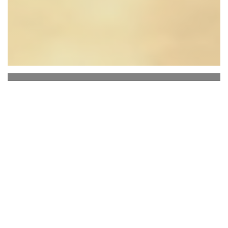
Restaurant Chez Félix
¡Habiendo trabajado en las cocinas del gran chef
Marc Veyrat, VFF sigue siendo ante todo un chef
independiente con una fuerte voluntad! Este
entusiasta de la naturaleza sabe exactamente
adónde quiere ir.
Hijo de un restaurador leñador autodidacta,