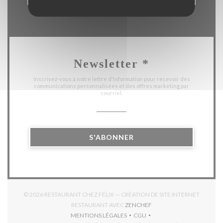
Newsletter
*
Inscrivez-vous à notre lettre d'information pour recevoir des
communications personnalisées et des offres marketing par
courriel.
S'ABONNER
© 2026 RESTAURANT CHEZ FÉLIX — CRÉATION DE SITE INTERNET
((OUVRE UNE NOUVELLE 
RESTAURANT AVEC
ZENCHEF
MENTIONS LÉGALES
CGU
((OUVRE UNE NOUVELLE FENÊTRE))
((OUVRE UNE NOUVELLE FEN