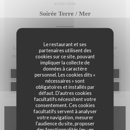
23/01/2024
Soirée Terre / Mer
Le chef Thomas Dijon et le vigneron Emmanuel
Le restaurant et ses
Lassaigne ne changent pas une équipe qui gagne. Une
partenaires utilisent des
nouvelle fois, ils font le pari de créer un (double) étoilé
cookies sur ce site, pouvant
impliquer la collecte de
éphémère à Troyes, en invitant chez « Felix » le chef du
données à caractère
restaurant parisien le Taillevent, Giulano Sperandio, et
((OUVRE UNE NOUVELLE F
LIRE L'ARTICLE
personnel. Les cookies dits «
sa cheffe pâtissière, Émilie Couturier.
nécessaires » sont
obligatoires et installés par
((OUVRE UNE NOUVELLE F
VOIR L'ARTICLE
défaut. D'autres cookies
facultatifs nécessitent votre
consentement. Ces cookies
facultatifs servent à analyser
votre navigation, mesurer
Accès/Contact
l'audience du site, proposer
des fonctionnalités (ex : en