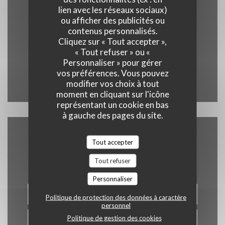
lien avec les réseaux sociaux)
ou afficher des publicités ou
contenus personnalisés.
((ouvre une nouvel
5 Rle des Chats 10000 Troyes
Cliquez sur « Tout accepter »,
« Tout refuser » ou «
03 10 94 03 03
Personnaliser » pour gérer
vos préférences. Vous pouvez
Instagram ((ouvre une nouvel
modifier vos choix à tout
moment en cliquant sur l'icône
représentant un cookie en bas
à gauche des pages du site.
Tout accepter
Nous contacter
Tout refuser
Personnaliser
RÉSERVER
Politique de protection des données à caractère
personnel
Politique de gestion des cookies
BONS CADEAUX