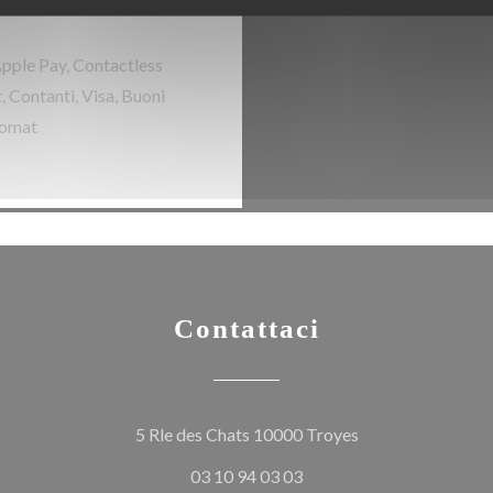
Apple Pay, Contactless
 Contanti, Visa, Buoni
comat
Contattaci
((apre una nuova f
5 Rle des Chats 10000 Troyes
03 10 94 03 03