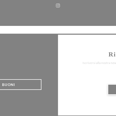
Instagram ((apre una nuova f
Ri
Iscriversi alla nostra ne
BUONI