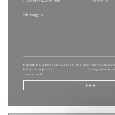
In conformità al Codice del Consumo, hai il diritto di opporti alle chiamate comm
Pubblico delle Opposizioni:
registrodelleopposizioni.it
. Per maggiori informazi
consulta la nostra
informativa sulla privacy
.