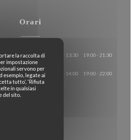
Orari
12:00 - 13:30
19:00 - 21:30
ortare la raccolta di
•
 per impostazione
pzionali servono per
12:00 - 14:00
19:00 - 22:00
•
ad esempio, legate ai
etta tutto', 'Rifiuta
elte in qualsiasi
 del sito.