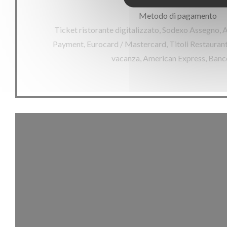
Metodo di pagamento
Ticket ristorante digitalizzato, Sodexo Assegno, 
Payment, Eurocard / Mastercard, Titoli Restaurant,
vacanza, American Express, Ban