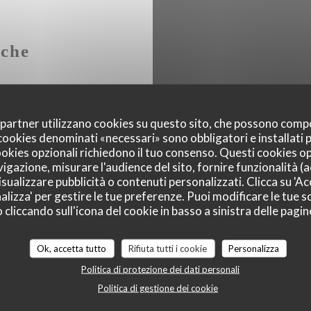
iche
Lun
-
Ven
oi partner utilizzano cookies su questo sito, che possono comp
egionali, Fatto in casa,
I cookies denominati «necessari» sono obbligatori e installati
cookies opzionali richiedono il tuo consenso. Questi cookies o
Sab
-
Dom
vigazione, misurare l'audience del sito, fornire funzionalità (
sualizzare pubblicità o contenuti personalizzati. Clicca su 'Acc
alizza' per gestire le tue preferenze. Puoi modificare le tue sc
liccando sull'icona del cookie in basso a sinistra delle pagine
Ok, accetta tutto
Rifiuta tutti i cookie
Personalizza
Politica di protezione dei dati personali
ia condizionata, Accesso
Politica di gestione dei cookie