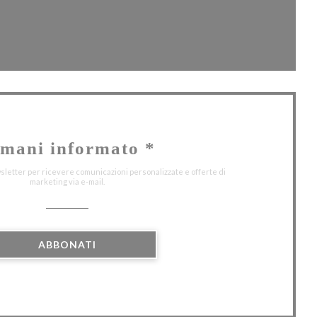
inestra))
mani informato
*
wsletter per ricevere comunicazioni personalizzate e offerte di
marketing via e-mail.
ABBONATI