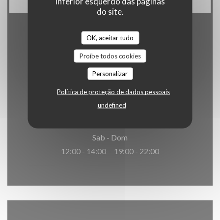
inferior esquerdo das páginas
do site.
OK, aceitar tudo
Horário de abertura
Proíbe todos cookies
Personalizar
Política de proteção de dados pessoais
Seg
-
Sex
undefined
12:00 - 13:30
19:00 - 21:30
•
Sab
-
Dom
12:00 - 14:00
19:00 - 22:00
•