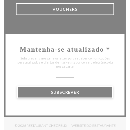
VOUCHERS
Mantenha-se atualizado
*
Subscrever a nossa newsletter para receber comunicações
personalizadas e ofertas de marketing por correio eletrónico da
nossa parte.
SUBSCREVER
© 2026 RESTAURANT CHEZ FÉLIX — WEBSITE DO RESTAURANTE