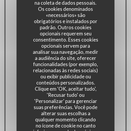
na coleta de dados pessoais.
Culinária
Os cookies denominados
«necessários» são
Caseiro, produtos frescos
obrigatórios e instalados por
padrão. Outros cookies
Tipo de empresa
opcionais requerem seu
consentimento. Esses cookies
opcionais servem para
Serviços
analisar sua navegação, medir
Ar condicionado, Acesso para pessoas com
a audiência do site, oferecer
funcionalidades (por exemplo,
mobilidade reduzida, Esplanada
relacionadas às redes sociais)
ou exibir publicidade ou
conteúdos personalizados.
Métodos de pagamento
Clique em 'OK, aceitar tudo',
Ticket restaurante digital, Cheque Sodexo,
'Recusar tudo' ou
Apple Pay, Pagamento sem contato,
'Personalizar' para gerenciar
suas preferências. Você pode
Eurocard/Mastercard, Títulos de restaurante,
alterar suas escolhas a
Dinheiro, Visa, Cheques de férias, American
qualquer momento clicando
Express, Cartão Azul
no ícone de cookie no canto