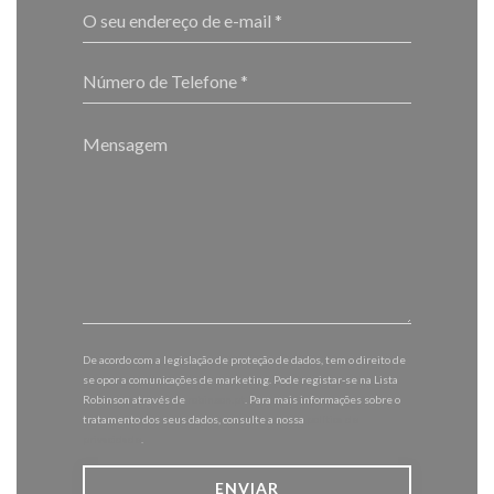
De acordo com a legislação de proteção de dados, tem o direito de
se opor a comunicações de marketing. Pode registar-se na Lista
Robinson através de
robinson.pt
. Para mais informações sobre o
tratamento dos seus dados, consulte a nossa
política de
privacidade
.