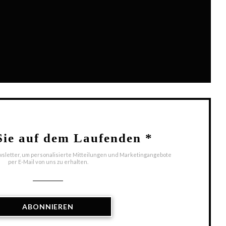
Fenster))
 Fenster))
Sie auf dem Laufenden
*
sletter, um personalisierte Mitteilungen und Marketingangebote
per E-Mail von uns zu erhalten.
ABONNIEREN