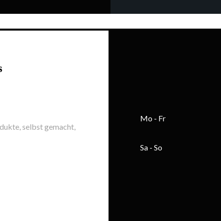
s
Mo
-
Fr
odukte, selbst gemacht,
Sa
-
So