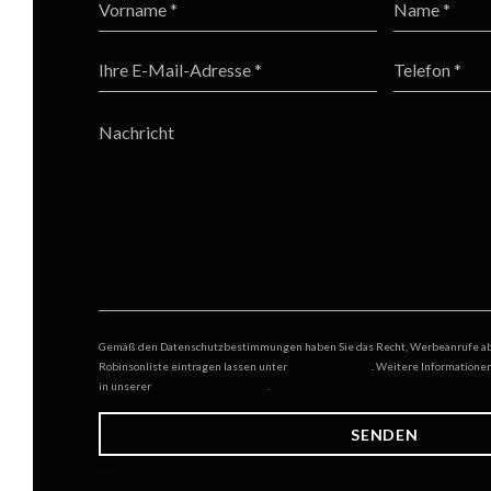
Gemäß den Datenschutzbestimmungen haben Sie das Recht, Werbeanrufe abzu
Robinsonliste eintragen lassen unter
robinsonliste.de
. Weitere Informatione
in unserer
Datenschutzerklärung
.