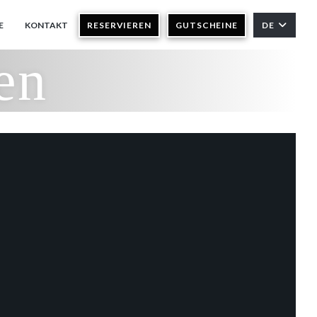
E
KONTAKT
RESERVIEREN
GUTSCHEINE
DE
((ÖFFNET EIN NEUES FENSTER))
en