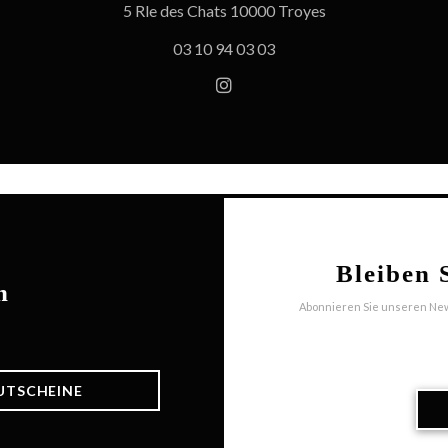
((öffnet ein neues 
5 Rle des Chats 10000 Troyes
03 10 94 03 03
Instagram ((öffnet ein neues
Bleiben 
n
Abonnieren Sie unseren New
UTSCHEINE