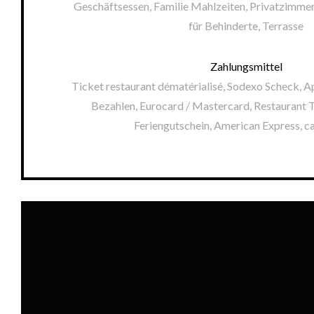
Geschäftsessen, Familie Mahlzeiten, Privatzimmer
für Behinderte, Terrasse
Zahlungsmittel
Ticket restaurant dématérialisé, Sodexo Scheck, A
Bezahlen, Eurocard / Mastercard, Restaurant Ti
Feriengutschein, American Express, c