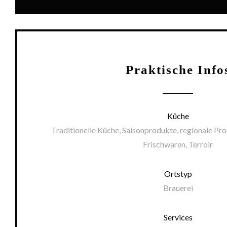
Praktische Info
Küche
Traditionelle Küche, Saisonprodukte, regionale Pr
Frischwaren, Terroir
Ortstyp
Brauerei
Services